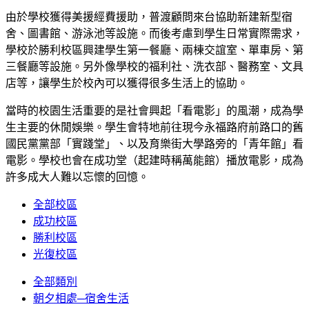
由於學校獲得美援經費援助，普渡顧問來台協助新建新型宿
舍、圖書館、游泳池等設施。而後考慮到學生日常實際需求，
學校於勝利校區興建學生第一餐廳、兩棟交誼室、單車房、第
三餐廳等設施。另外像學校的福利社、洗衣部、醫務室、文具
店等，讓學生於校內可以獲得很多生活上的協助。
當時的校園生活重要的是社會興起「看電影」的風潮，成為學
生主要的休閒娛樂。學生會特地前往現今永福路府前路口的舊
國民黨黨部「實踐堂」、以及育樂街大學路旁的「青年館」看
電影。學校也會在成功堂（起建時稱萬能館）播放電影，成為
許多成大人難以忘懷的回憶。
全部校區
成功校區
勝利校區
光復校區
全部類別
朝夕相處─宿舍生活