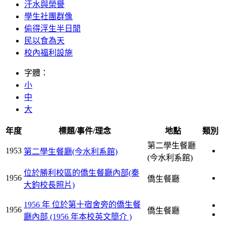
汗水與榮譽
學生社團群像
偷得浮生半日閒
民以食為天
校內福利設施
字體：
小
中
大
年度
標題/事件/理念
地點
類別
第二學生餐廳
1953
第二學生餐廳(今水利系館)
(今水利系館)
位於勝利校區的僑生餐廳內部(秦
1956
僑生餐廳
大鈞校長照片)
1956 年 位於第十宿舍旁的僑生餐
1956
僑生餐廳
廳內部 (1956 年本校英文簡介 )