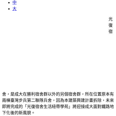
中
大
光
復
宿
舍，是成大在勝利宿舍群以外的另個宿舍群，所在位置原本有
兩棟臺灣步兵第二聯隊兵舍，因為本建築興建計畫拆除，未來
即將完成的「光復宿舍生活紐帶學苑」將迎接成大面對鐵路地
下化後的新風貌。