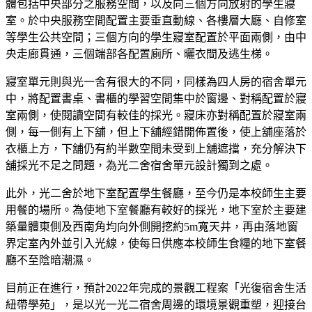
體包括中央部分之服務空間，以及向三個方向放射的學生寢
室。於中央服務空間配置主要垂直動線、各樓層大廳、自修室
等學生公共空間；三個方向的學生寢室配置於平面兩側，由中
央走廊貫通，三個端部各配置廁所、曬衣間及逃生梯。
寢室單元則與光一舍有很大的不同，同樣為四人房的宿舍單元
中，將配置書桌、書櫃的學習空間集中於窗邊、對稱配置於寢
室兩側，使閱讀空間有較佳的採光。寢床亦對稱配置於寢室兩
側，每一側有上下舖，但上下舖經錯開佈置後，使上舖座落於
衣櫃上方，下舖仍有約半數空間未受到上舖遮擋，充分解決下
舖採光不足之問題，為光二舍宿舍單元設計獨到之處。
此外，光二舍於地下室配置學生餐廳，至今仍是本校師生主要
用餐的場所。為使地下室餐廳有較好的採光，地下室於主要建
築量體東側及西南角均向外側開挖約5m寬天井，再由落地窗
界定室內外並引入光線，使每日供應本校師生食糧的地下室餐
廳不至陰暗潮濕。
目前正在進行，預計2022年完成的景觀工程案「光復宿舍生活
紐帶學苑」，是以光一光二宿舍周邊的環境景觀重塑，迎接台