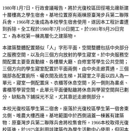
1980年1月7日，行政會議報告，將於光復校區田徑場北邊新建
十層樓高之學生宿舍。基地位置原有兩棟原臺灣步兵第二聯隊
兵舍，1966年之後成為本校學生宿舍使用，遂因本工程計畫遭
到拆除。全工程於1980年7月10日開工，於1981年9月29日完
工，為本校第一棟高層化之建築物。
本建築整體配置類似「人」字形平面，空間整體包括中央部分
之服務空間，以及向三個方向放射的學生寢室。於中央服務空
間配置主要垂直動線、各樓層大廳、自修室等學生公共空間；
三個方向的學生寢室配置於平面兩側，由中央走廊貫通，三個
端部各配置廁所、曬衣間及逃生梯。其寢室之平面以四人為一
單元，寢室一側配置床、衣櫃等休息空間，另一側則為書桌、
書櫃等學習空間。此單元平面優點雖將休息與學習空間與已劃
分，缺點為下鋪採光不足，尤其靠近走廊側部分。
本校光復校區學生第二宿舍，座落於光復校區學生第一宿舍東
北側、唯農大樓西邊。基地範圍中於西側涵蓋一棟舊有建築
物：原臺灣步兵第二聯隊兵舍將校集會所，1966本校取得光復
校區後，於1975年利用該建築作為學生活動中心使用，但因本