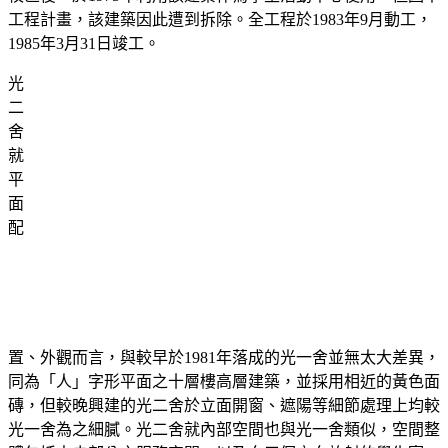
工程計畫，該建築因此遭到拆除。全工程於1983年9月動工，
1985年3月31日竣工。
光
二
舍
就
平
面
配
置、外觀而言，與較早於1981年落成的光一舍並無太大差異，
同為「人」字形平面之十層樓高層建築，並採用相近的黃色面
磚，但較晚興建的光二舍於立面開窗、遮陽等細節處理上均較
光一舍為之細膩。光二舍就內部空間也與光一舍類似，空間整