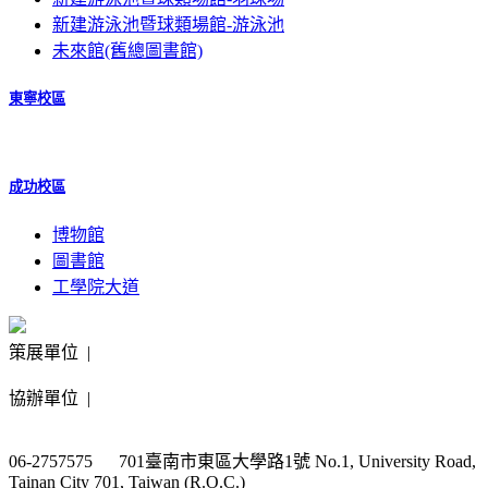
新建游泳池暨球類場館-游泳池
未來館(舊總圖書館)
東寧校區
成功校區
博物館
圖書館
工學院大道
策展單位 |
協辦單位 |
06-2757575 701臺南市東區大學路1號 No.1, University Road,
Tainan City 701, Taiwan (R.O.C.)