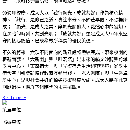
責任，以科技力量防疫，讓運動精神發揚。
90週年校慶，成大人以「藏行顯光，成就共好」作為核心精
神。「藏行」是修己之道、專注本分、不鋒芒畢露、不張揚所
成；「顯光」是成人之美、樂於光顯他人，點燃心中的蠟燭，
在黑暗的時刻，共創光明；「成就共好」更是成大人90年來堅
守的核心價值，已成為眾所稱羨的優良美德。
不久的將來，六項不同面向的新建設將陸續完成，帶來校園的
嶄新面貌。「大新園」與「旺宏館」是未來的藝文沙龍與跨域
學習中心，「東寧宿舍」與「光復宿舍生活紐帶學苑」從學生
宿舍空間引發新時代教育互動實踐，「老人醫院」與「生醫卓
群中心」是與社會共好的頂尖技術醫療設施。成大人將在此刻
回顧過往，期許下個時代的未來挑戰。
Read more +
策展單位 |
協辦單位 |